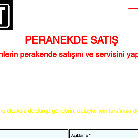
ANASAYFA
BİZ KİMİZ?
ÜRÜNLERİMİZ
PERANEKDE SATIŞ
lerin perakende satışını ve servisini ya
çlarınız için "Ferhat Paşa
ET"
olarak siz değerli müşterilerimize
atlarla et ve et ürünleri ihtiyaçlarınızı karşılıyoruz. Kapınıza kad
zı et ve et ürünleri, beyaz et ve sakatat vb. ürünleri mağazaları
u eksiksiz doldurup gönderin, detaylar için tarafınıza 