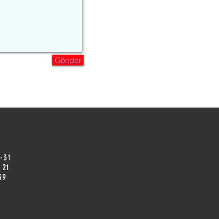
Gönder
-31
 21
 39