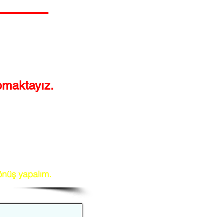
SİPARİŞ VER
BİZE ULAŞIN
pmaktayız.
 %100 helal kesim, en
ar servis ediyoruz. Dana,
mızda da bulabilirsiniz.
dönüş yapalım.