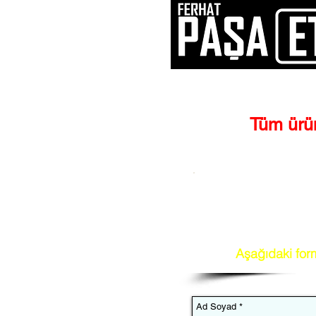
Tüm ürün
Perakende et
ihtiya
kaliteli ve en uygun fiy
kuzu ve her türlü kırmı
Aşağıdaki form